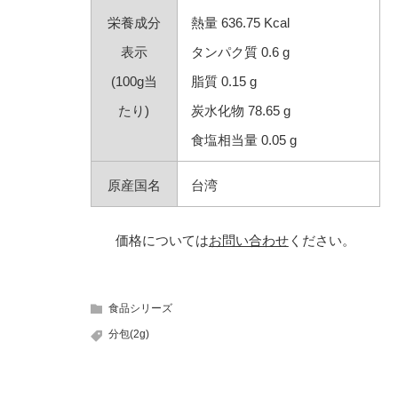
栄養成分
熱量 636.75 Kcal
表示
タンパク質 0.6 g
(100g当
脂質 0.15 g
たり)
炭水化物 78.65 g
食塩相当量 0.05 g
原産国名
台湾
価格については
お問い合わせ
ください。
食品シリーズ
分包(2g)