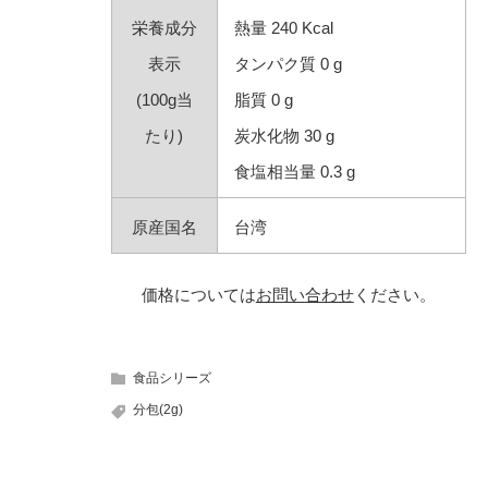
栄養成分
熱量 240 Kcal
表示
タンパク質 0 g
(100g当
脂質 0 g
たり)
炭水化物 30 g
食塩相当量 0.3 g
原産国名
台湾
価格については
お問い合わせ
ください。
食品シリーズ
分包(2g)