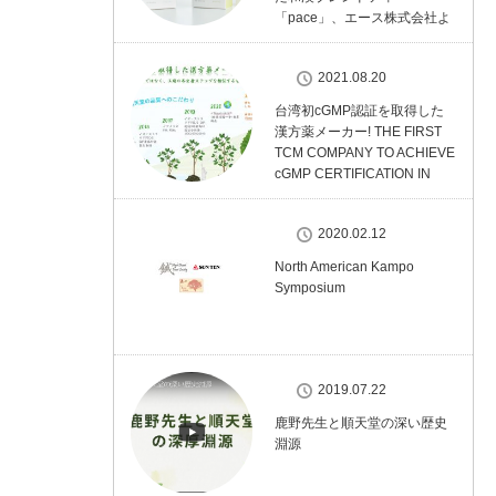
「pace」、エース株式会社よ
り5月20日発売
2021.08.20
台湾初cGMP認証を取得した
漢方薬メーカー! THE FIRST
TCM COMPANY TO ACHIEVE
cGMP CERTIFICATION IN
TAIWAN ! 臺灣首家cGMP中藥
廠 !
2020.02.12
North American Kampo
Symposium
2019.07.22
鹿野先生と順天堂の深い歴史
淵源