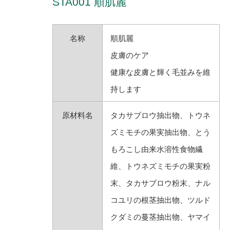
STA001 順肌麗
名称
順肌麗
皮膚のケア
健康な皮膚と輝く毛並みを維
持します
原材料名
タカサブロウ抽出物、トウネ
ズミモチの果実抽出物、とう
もろこし由来水溶性食物繊
維、トウネズミモチの果実粉
末、タカサブロウ粉末、ナル
コユリの根茎抽出物、ツルド
クダミの蔓茎抽出物、ヤマイ